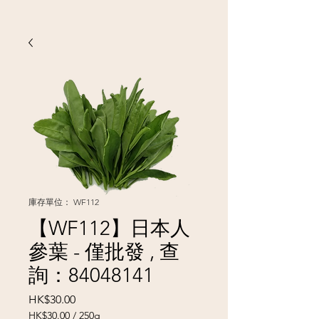
庫存單位： WF112
【WF112】日本人
參葉 - 僅批發 , 查
詢：84048141
價
HK$30.00
格
HK$30.00
/
250g